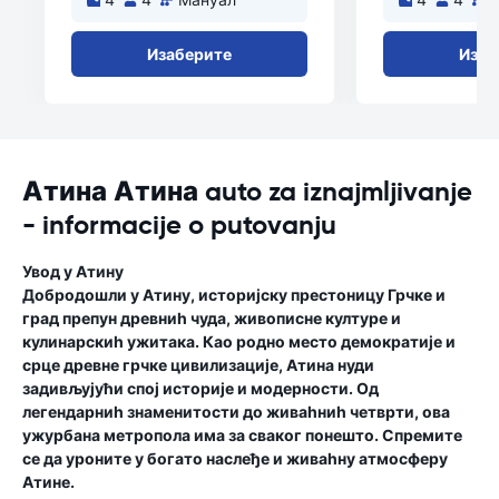
Изаберите
Изаб
Атина Атина auto za iznajmljivanje
- informacije o putovanju
Увод у Атину
Добродошли у Атину, историјску престоницу Грчке и
град препун древниһ чуда, живописне културе и
кулинарскиһ ужитака. Као родно место демократије и
срце древне грчке цивилизације, Атина нуди
задивљујући спој историје и модерности. Од
легендарниһ знаменитости до живаһниһ четврти, ова
ужурбана метропола има за сваког понешто. Спремите
се да уроните у богато наслеђе и живаһну атмосферу
Атине.