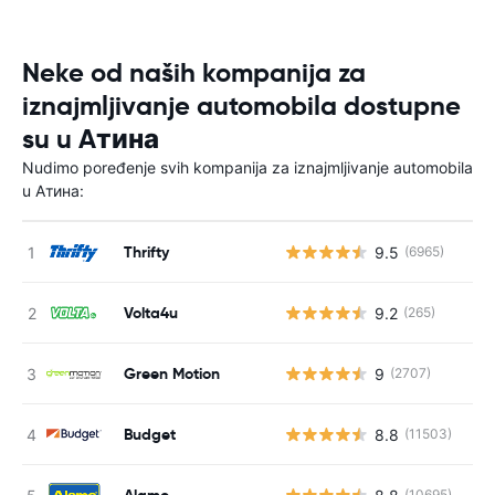
Neke od naših kompanija za
iznajmljivanje automobila dostupne
su u Aтина
Nudimo poređenje svih kompanija za iznajmljivanje automobila
u Aтина:
Thrifty
9.5
(6965)
Volta4u
9.2
(265)
Green Motion
9
(2707)
Budget
8.8
(11503)
Alamo
(10695)