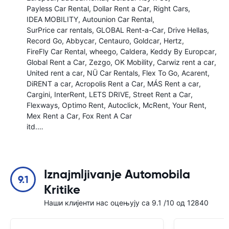
Payless Car Rental
Dollar Rent a Car
Right Cars
IDEA MOBILITY
Autounion Car Rental
SurPrice car rentals
GLOBAL Rent-a-Car
Drive Hellas
Record Go
Abbycar
Centauro
Goldcar
Hertz
FireFly Car Rental
wheego
Caldera
Keddy By Europcar
Global Rent a Car
Zezgo
OK Mobility
Carwiz rent a car
United rent a car
NÜ Car Rentals
Flex To Go
Acarent
DiRENT a car
Acropolis Rent a Car
MÁS Rent a car
Cargini
InterRent
LETS DRIVE
Street Rent a Car
Flexways
Optimo Rent
Autoclick
McRent
Your Rent
Mex Rent a Car
Fox Rent A Car
itd.…
Iznajmljivanje Automobila
9.1
Kritike
Наши клијенти нас оцењују са 9.1 /10 од 12840