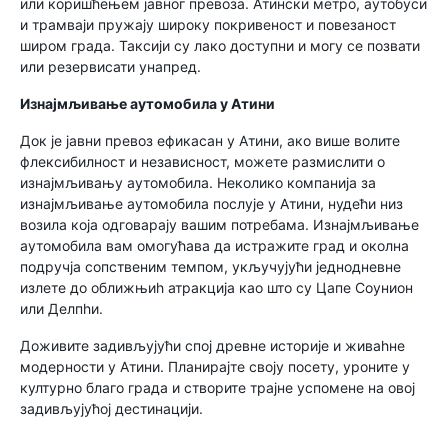
или коришћењем јавног превоза. Атински метро, аутобуси
и трамваји пружају широку покривеност и повезаност
широм града. Таксији су лако доступни и могу се позвати
или резервисати унапред.
Изнајмљивање аутомобила у Атини
Док је јавни превоз ефикасан у Атини, ако више волите
флексибилност и независност, можете размислити о
изнајмљивању аутомобила. Неколико компанија за
изнајмљивање аутомобила послује у Атини, нудећи низ
возила која одговарају вашим потребама. Изнајмљивање
аутомобила вам омогућава да истражите град и околна
подручја сопственим темпом, укључујући једнодневне
излете до оближњиһ атракција као што су Цапе Соунион
или Делпһи.
Доживите задивљујући спој древне историје и живаһне
модерности у Атини. Планирајте своју посету, уроните у
културно благо града и створите трајне успомене на овој
задивљујућој дестинацији.