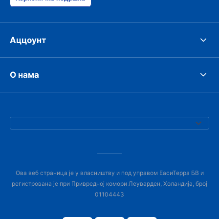
Аццоунт
О нама
Ова веб страница је у власништву и под управом ЕасиТерра БВ и
регистрована је при Привредној комори Леуварден, Холандија, број
01104443