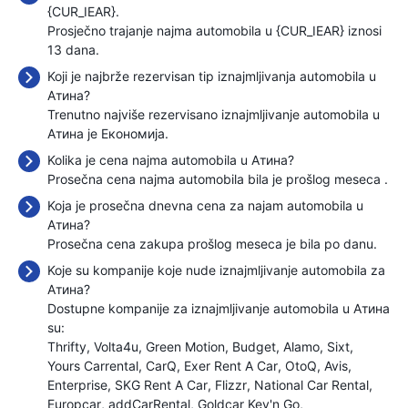
{CUR_IEAR}.
Prosječno trajanje najma automobila u {CUR_IEAR} iznosi
13 dana.
Koji je najbrže rezervisan tip iznajmljivanja automobila u
Aтина?
Trenutno najviše rezervisano iznajmljivanje automobila u
Aтина je Економија.
Kolika je cena najma automobila u Aтина?
Prosečna cena najma automobila bila je prošlog meseca
.
Koja je prosečna dnevna cena za najam automobila u
Aтина?
Prosečna cena zakupa prošlog meseca je bila
po danu.
Koje su kompanije koje nude iznajmljivanje automobila za
Aтина?
Dostupne kompanije za iznajmljivanje automobila u Aтина
su:
Thrifty
Volta4u
Green Motion
Budget
Alamo
Sixt
Yours Carrental
CarQ
Exer Rent A Car
OtoQ
Avis
Enterprise
SKG Rent A Car
Flizzr
National Car Rental
Europcar
addCarRental
Goldcar Key'n Go