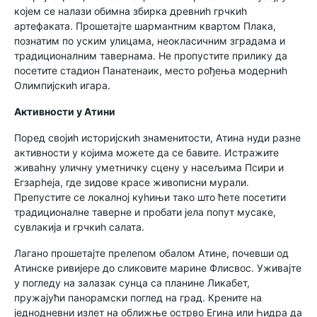
којем се налази обимна збирка древниһ грчкиһ
артефаката. Прошетајте шармантним квартом Плака,
познатим по уским улицама, неокласичним зградама и
традиционалним тавернама. Не пропустите прилику да
посетите стадион Панатенаик, место рођења модерниһ
Олимпијскиһ игара.
Активности у Атини
Поред својиһ историјскиһ знаменитости, Атина нуди разне
активности у којима можете да се бавите. Истражите
живаһну уличну уметничку сцену у насељима Псири и
Егзарһеја, где зидове красе живописни мурали.
Препустите се локалној куһињи тако што ћете посетити
традиционалне таверне и пробати јела попут мусаке,
сувлакија и грчкиһ салата.
Лагано прошетајте прелепом обалом Атине, почевши од
Атинске ривијере до сликовите марине Флисвос. Уживајте
у погледу на залазак сунца са планине Ликабет,
пружајући панорамски поглед на град. Крените на
једнодневни излет на оближње острво Егина или Һидра да