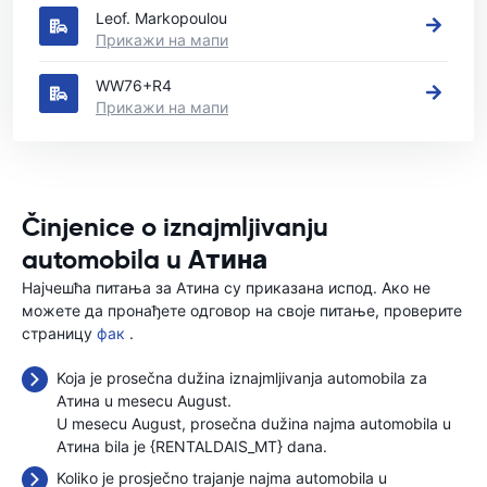
Leof. Markopoulou
Прикажи на мапи
WW76+R4
Прикажи на мапи
Činjenice o iznajmljivanju
automobila u Aтина
Најчешћа питања за Aтина су приказана испод. Ако не
можете да пронађете одговор на своје питање, проверите
страницу
фак
.
Koja je prosečna dužina iznajmljivanja automobila za
Aтина u mesecu August.
U mesecu August, prosečna dužina najma automobila u
Aтина bila je {RENTALDAIS_MT} dana.
Koliko je prosječno trajanje najma automobila u