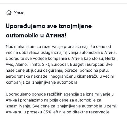
Хоме
Upoređujemo sve iznajmljene
automobile u Aтина!
Naš mehanizam za rezervacije pronalazi najniže cene od
većine dobavljača usluga iznajmljivanja automobila u Aтина.
Uporedite sve vodeće kompanije u Aтина kao što su; Hertz,
Avis, Alamo, Thrifti, Sikt, Europcar, Budget i Europcar. Sve
naše cene uključuju osiguranje, poreze, pomoć na putu,
aerodromske naknade i neograničenu kilometražu u većini
kompanija za iznajmljivanje automobila.
Upoređujemo ponude različitih agencija za iznajmljivanje u
Aтина i pronalazimo najbolje cene za automobile za
iznajmljivanje. Sve cene za iznajmljivanje automobila u zemlji
Aтина su u proseku 35% jeftinije od direktne rezervacije.