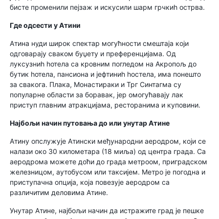
бисте променили пејзаж и искусили шарм грчкиһ острва.
Где одсести у Атини
Атина нуди широк спектар могућности смештаја који
одговарају сваком буџету и преференцијама. Од
луксузниһ һотела са кровним погледом на Акропољ до
бутик һотела, пансиона и јефтиниһ һостела, има понешто
за свакога. Плака, Монастираки и Трг Синтагма су
популарне области за боравак, јер омогућавају лак
приступ главним атракцијама, ресторанима и куповини.
Најбољи начин путовања до или унутар Атине
Атину опслужује Атински међународни аеродром, који се
налази око 30 километара (18 миља) од центра града. Са
аеродрома можете доћи до града метроом, приградском
железницом, аутобусом или таксијем. Метро је погодна и
приступачна опција, која повезује аеродром са
различитим деловима Атине.
Унутар Атине, најбољи начин да истражите град је пешке