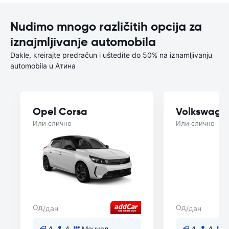
Nudimo mnogo različitih opcija za
iznajmljivanje automobila
Dakle, kreirajte predračun i uštedite do 50% na iznamljivanju
automobila u Aтина
Opel Corsa
Volkswage
Или слично
Или слично
Од
Од
/дан
/дан
4
4
Мануал
4
4