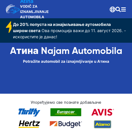
Atina
VODIČ ZA
IZNAMLJIVANJE
AUTOMOBILA
До 20% попуста на изнајмљивање аутомобила
широм света
Ова промоција важи до 11. август 2026. -
искористите је данас!
Aтина Najam Automobila
Potražite automobil za iznajmljivanje u Aтина
Упоређујемо све познате добављаче