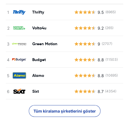
Thrifty
9.5
(6965)
Volta4u
9.2
(265)
Green Motion
9
(2707)
Budget
8.8
(11503)
Alamo
8.8
(10695)
Sixt
8.7
(4354)
Tüm kiralama şirketlerini göster