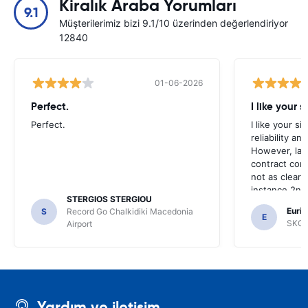
Kiralık Araba Yorumları
9.1
Müşterilerimiz bizi 9.1/10 üzerinden değerlendiriyor
12840
01-06-2026
Perfect.
I like your s
Perfect.
I like your s
reliability a
However, late
contract con
not as clear 
instance 2nd 
STERGIOS STERGIOU
the most imp
Euric
S
Record Go Chalkidiki Macedonia
your site.
E
SKG R
Airport
Yardım ve iletişim