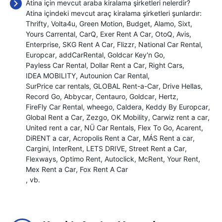
Atina için mevcut araba kiralama şirketleri nelerdir?
Atina içindeki mevcut araç kiralama şirketleri şunlardır:
Thrifty
Volta4u
Green Motion
Budget
Alamo
Sixt
Yours Carrental
CarQ
Exer Rent A Car
OtoQ
Avis
Enterprise
SKG Rent A Car
Flizzr
National Car Rental
Europcar
addCarRental
Goldcar Key'n Go
Payless Car Rental
Dollar Rent a Car
Right Cars
IDEA MOBILITY
Autounion Car Rental
SurPrice car rentals
GLOBAL Rent-a-Car
Drive Hellas
Record Go
Abbycar
Centauro
Goldcar
Hertz
FireFly Car Rental
wheego
Caldera
Keddy By Europcar
Global Rent a Car
Zezgo
OK Mobility
Carwiz rent a car
United rent a car
NÜ Car Rentals
Flex To Go
Acarent
DiRENT a car
Acropolis Rent a Car
MÁS Rent a car
Cargini
InterRent
LETS DRIVE
Street Rent a Car
Flexways
Optimo Rent
Autoclick
McRent
Your Rent
Mex Rent a Car
Fox Rent A Car
, vb.