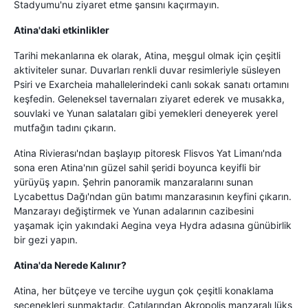
Stadyumu'nu ziyaret etme şansını kaçırmayın.
Atina'daki etkinlikler
Tarihi mekanlarına ek olarak, Atina, meşgul olmak için çeşitli
aktiviteler sunar. Duvarları renkli duvar resimleriyle süsleyen
Psiri ve Exarcheia mahallelerindeki canlı sokak sanatı ortamını
keşfedin. Geleneksel tavernaları ziyaret ederek ve musakka,
souvlaki ve Yunan salataları gibi yemekleri deneyerek yerel
mutfağın tadını çıkarın.
Atina Rivierası'ndan başlayıp pitoresk Flisvos Yat Limanı'nda
sona eren Atina'nın güzel sahil şeridi boyunca keyifli bir
yürüyüş yapın. Şehrin panoramik manzaralarını sunan
Lycabettus Dağı'ndan gün batımı manzarasının keyfini çıkarın.
Manzarayı değiştirmek ve Yunan adalarının cazibesini
yaşamak için yakındaki Aegina veya Hydra adasına günübirlik
bir gezi yapın.
Atina'da Nerede Kalınır?
Atina, her bütçeye ve tercihe uygun çok çeşitli konaklama
seçenekleri sunmaktadır. Çatılarından Akropolis manzaralı lüks