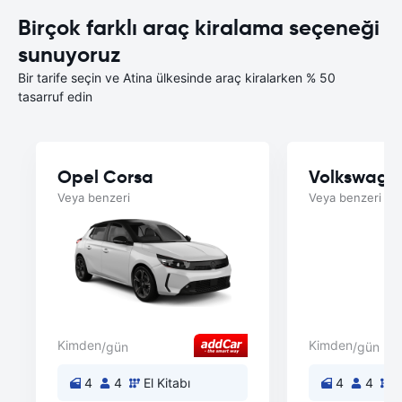
Birçok farklı araç kiralama seçeneği
sunuyoruz
Bir tarife seçin ve Atina ülkesinde araç kiralarken % 50
tasarruf edin
Opel Corsa
Volkswage
Veya benzeri
Veya benzeri
Kimden
Kimden
/gün
/gün
4
4
El Kitabı
4
4
E