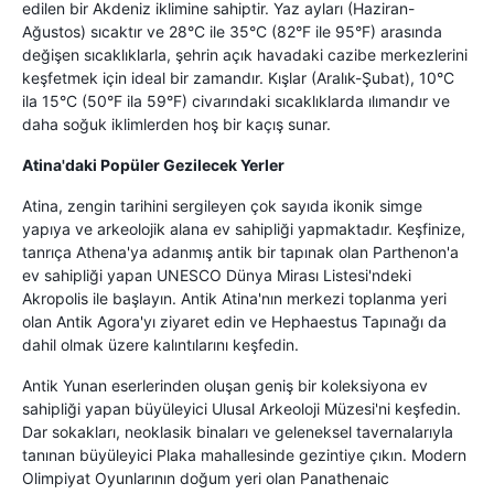
edilen bir Akdeniz iklimine sahiptir. Yaz ayları (Haziran-
Ağustos) sıcaktır ve 28°C ile 35°C (82°F ile 95°F) arasında
değişen sıcaklıklarla, şehrin açık havadaki cazibe merkezlerini
keşfetmek için ideal bir zamandır. Kışlar (Aralık-Şubat), 10°C
ila 15°C (50°F ila 59°F) civarındaki sıcaklıklarda ılımandır ve
daha soğuk iklimlerden hoş bir kaçış sunar.
Atina'daki Popüler Gezilecek Yerler
Atina, zengin tarihini sergileyen çok sayıda ikonik simge
yapıya ve arkeolojik alana ev sahipliği yapmaktadır. Keşfinize,
tanrıça Athena'ya adanmış antik bir tapınak olan Parthenon'a
ev sahipliği yapan UNESCO Dünya Mirası Listesi'ndeki
Akropolis ile başlayın. Antik Atina'nın merkezi toplanma yeri
olan Antik Agora'yı ziyaret edin ve Hephaestus Tapınağı da
dahil olmak üzere kalıntılarını keşfedin.
Antik Yunan eserlerinden oluşan geniş bir koleksiyona ev
sahipliği yapan büyüleyici Ulusal Arkeoloji Müzesi'ni keşfedin.
Dar sokakları, neoklasik binaları ve geleneksel tavernalarıyla
tanınan büyüleyici Plaka mahallesinde gezintiye çıkın. Modern
Olimpiyat Oyunlarının doğum yeri olan Panathenaic