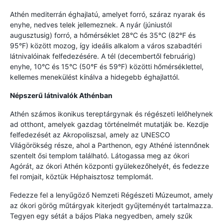
Athén mediterrán éghajlatú, amelyet forró, száraz nyarak és
enyhe, nedves telek jellemeznek. A nyár (júniustól
augusztusig) forró, a hőmérséklet 28°C és 35°C (82°F és
95°F) között mozog, így ideális alkalom a város szabadtéri
látnivalóinak felfedezésére. A tél (decembertől februárig)
enyhe, 10°C és 15°C (50°F és 59°F) közötti hőmérséklettel,
kellemes menekülést kínálva a hidegebb éghajlattól.
Népszerű látnivalók Athénban
Athén számos ikonikus tereptárgynak és régészeti lelőhelynek
ad otthont, amelyek gazdag történelmét mutatják be. Kezdje
felfedezését az Akropoliszsal, amely az UNESCO
Világörökség része, ahol a Parthenon, egy Athéné istennőnek
szentelt ősi templom található. Látogassa meg az ókori
Agórát, az ókori Athén központi gyülekezőhelyét, és fedezze
fel romjait, köztük Héphaisztosz templomát.
Fedezze fel a lenyűgöző Nemzeti Régészeti Múzeumot, amely
az ókori görög műtárgyak kiterjedt gyűjteményét tartalmazza.
Tegyen egy sétát a bájos Plaka negyedben, amely szűk