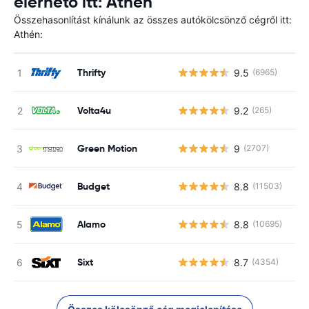
elérhető itt: Athén
Összehasonlítást kínálunk az összes autókölcsönző cégről itt:
Athén:
Thrifty
9.5
(6965)
Volta4u
9.2
(265)
Green Motion
9
(2707)
Budget
8.8
(11503)
Alamo
8.8
(10695)
Sixt
8.7
(4354)