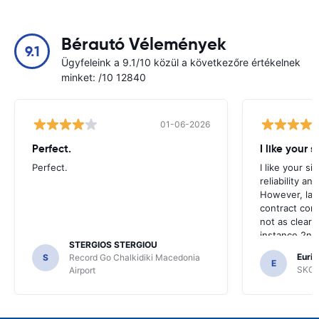
Bérautó Vélemények
9.1
Ügyfeleink a 9.1/10 közül a következőre értékelnek
minket: /10 12840
01-06-2026
Perfect.
I like your s
Perfect.
I like your s
reliability a
However, late
contract con
not as clear 
instance 2nd 
STERGIOS STERGIOU
the most imp
Euric
S
Record Go Chalkidiki Macedonia
your site.
E
SKG R
Airport