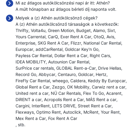
Mi az átlagos autókölcsönzési napi ár itt: Athén?
A múlt hónapban az átlagos bérleti díj naponta
volt.
Melyek a (z) Athén autókölcsönző cégek?
A (z) Athén autókölcsönző társaságok a következők:
Thrifty
Volta4u
Green Motion
Budget
Alamo
Sixt
Yours Carrental
CarQ
Exer Rent A Car
OtoQ
Avis
Enterprise
SKG Rent A Car
Flizzr
National Car Rental
Europcar
addCarRental
Goldcar Key'n Go
Payless Car Rental
Dollar Rent a Car
Right Cars
IDEA MOBILITY
Autounion Car Rental
SurPrice car rentals
GLOBAL Rent-a-Car
Drive Hellas
Record Go
Abbycar
Centauro
Goldcar
Hertz
FireFly Car Rental
wheego
Caldera
Keddy By Europcar
Global Rent a Car
Zezgo
OK Mobility
Carwiz rent a car
United rent a car
NÜ Car Rentals
Flex To Go
Acarent
DiRENT a car
Acropolis Rent a Car
MÁS Rent a car
Cargini
InterRent
LETS DRIVE
Street Rent a Car
Flexways
Optimo Rent
Autoclick
McRent
Your Rent
Mex Rent a Car
Fox Rent A Car
, stb.