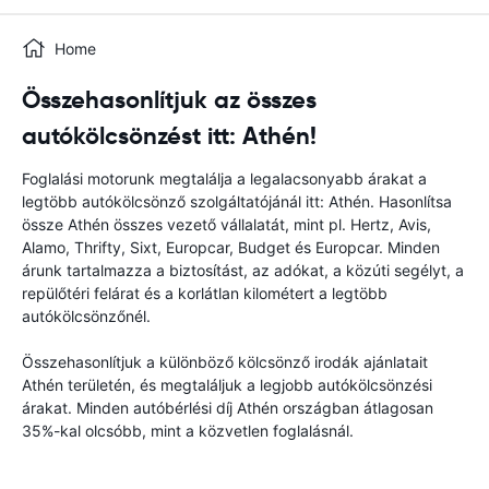
Home
Összehasonlítjuk az összes
autókölcsönzést itt: Athén!
Foglalási motorunk megtalálja a legalacsonyabb árakat a
legtöbb autókölcsönző szolgáltatójánál itt: Athén. Hasonlítsa
össze Athén összes vezető vállalatát, mint pl. Hertz, Avis,
Alamo, Thrifty, Sixt, Europcar, Budget és Europcar. Minden
árunk tartalmazza a biztosítást, az adókat, a közúti segélyt, a
repülőtéri felárat és a korlátlan kilométert a legtöbb
autókölcsönzőnél.
Összehasonlítjuk a különböző kölcsönző irodák ajánlatait
Athén területén, és megtaláljuk a legjobb autókölcsönzési
árakat. Minden autóbérlési díj Athén országban átlagosan
35%-kal olcsóbb, mint a közvetlen foglalásnál.