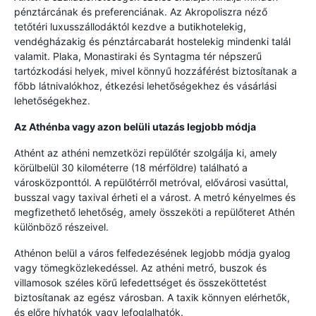
pénztárcának és preferenciának. Az Akropoliszra néző
tetőtéri luxusszállodáktól kezdve a butikhotelekig,
vendégházakig és pénztárcabarát hostelekig mindenki talál
valamit. Plaka, Monastiraki és Syntagma tér népszerű
tartózkodási helyek, mivel könnyű hozzáférést biztosítanak a
főbb látnivalókhoz, étkezési lehetőségekhez és vásárlási
lehetőségekhez.
Az Athénba vagy azon belüli utazás legjobb módja
Athént az athéni nemzetközi repülőtér szolgálja ki, amely
körülbelül 30 kilométerre (18 mérföldre) található a
városközponttól. A repülőtérről metróval, elővárosi vasúttal,
busszal vagy taxival érheti el a várost. A metró kényelmes és
megfizethető lehetőség, amely összeköti a repülőteret Athén
különböző részeivel.
Athénon belül a város felfedezésének legjobb módja gyalog
vagy tömegközlekedéssel. Az athéni metró, buszok és
villamosok széles körű lefedettséget és összeköttetést
biztosítanak az egész városban. A taxik könnyen elérhetők,
és előre hívhatók vagy lefoglalhatók.