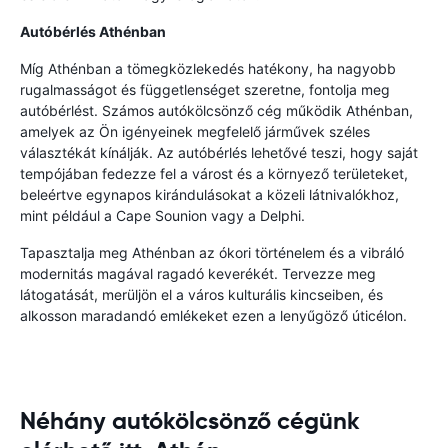
Autóbérlés Athénban
Míg Athénban a tömegközlekedés hatékony, ha nagyobb
rugalmasságot és függetlenséget szeretne, fontolja meg
autóbérlést. Számos autókölcsönző cég működik Athénban,
amelyek az Ön igényeinek megfelelő járművek széles
választékát kínálják. Az autóbérlés lehetővé teszi, hogy saját
tempójában fedezze fel a várost és a környező területeket,
beleértve egynapos kirándulásokat a közeli látnivalókhoz,
mint például a Cape Sounion vagy a Delphi.
Tapasztalja meg Athénban az ókori történelem és a vibráló
modernitás magával ragadó keverékét. Tervezze meg
látogatását, merüljön el a város kulturális kincseiben, és
alkosson maradandó emlékeket ezen a lenyűgöző úticélon.
Néhány autókölcsönző cégünk