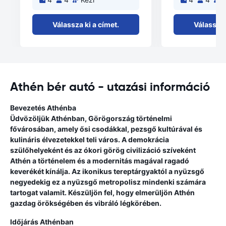
Válassza ki a címet.
Válassza 
Athén bér autó - utazási információ
Bevezetés Athénba
Üdvözöljük Athénban, Görögország történelmi
fővárosában, amely ősi csodákkal, pezsgő kultúrával és
kulináris élvezetekkel teli város. A demokrácia
szülőhelyeként és az ókori görög civilizáció szíveként
Athén a történelem és a modernitás magával ragadó
keverékét kínálja. Az ikonikus tereptárgyaktól a nyüzsgő
negyedekig ez a nyüzsgő metropolisz mindenki számára
tartogat valamit. Készüljön fel, hogy elmerüljön Athén
gazdag örökségében és vibráló légkörében.
Időjárás Athénban