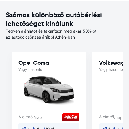
Számos különböző autóbérlési
lehetőséget kínálunk
Tegyen ajánlatot és takarítson meg akár 50%-ot
az autókölcsönzés árából Athén-ban
Opel Corsa
Volkswage
Vagy hasonló
Vagy hasonló
A címről
A címről
/nap
/nap
4
4
Kézi
4
4
K