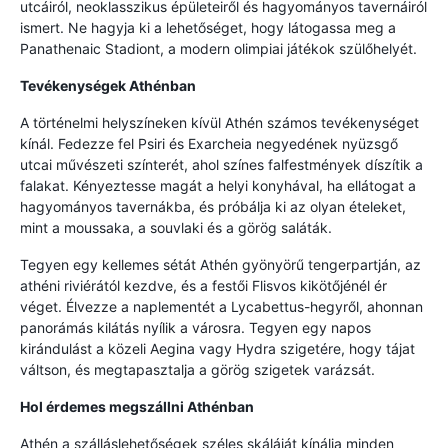
utcáiról, neoklasszikus épületeiről és hagyományos tavernáiról
ismert. Ne hagyja ki a lehetőséget, hogy látogassa meg a
Panathenaic Stadiont, a modern olimpiai játékok szülőhelyét.
Tevékenységek Athénban
A történelmi helyszíneken kívül Athén számos tevékenységet
kínál. Fedezze fel Psiri és Exarcheia negyedének nyüzsgő
utcai művészeti színterét, ahol színes falfestmények díszítik a
falakat. Kényeztesse magát a helyi konyhával, ha ellátogat a
hagyományos tavernákba, és próbálja ki az olyan ételeket,
mint a moussaka, a souvlaki és a görög saláták.
Tegyen egy kellemes sétát Athén gyönyörű tengerpartján, az
athéni riviérától kezdve, és a festői Flisvos kikötőjénél ér
véget. Élvezze a naplementét a Lycabettus-hegyről, ahonnan
panorámás kilátás nyílik a városra. Tegyen egy napos
kirándulást a közeli Aegina vagy Hydra szigetére, hogy tájat
váltson, és megtapasztalja a görög szigetek varázsát.
Hol érdemes megszállni Athénban
Athén a szálláslehetőségek széles skáláját kínálja minden