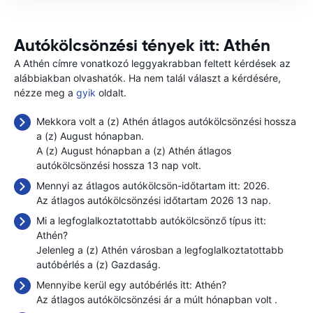
Autókölcsönzési tények itt: Athén
A Athén címre vonatkozó leggyakrabban feltett kérdések az
alábbiakban olvashatók. Ha nem talál választ a kérdésére,
nézze meg a
gyik
oldalt.
Mekkora volt a (z) Athén átlagos autókölcsönzési hossza
a (z) August hónapban.
A (z) August hónapban a (z) Athén átlagos
autókölcsönzési hossza 13 nap volt.
Mennyi az átlagos autókölcsön-időtartam itt: 2026.
Az átlagos autókölcsönzési időtartam 2026 13 nap.
Mi a legfoglalkoztatottabb autókölcsönző típus itt:
Athén?
Jelenleg a (z) Athén városban a legfoglalkoztatottabb
autóbérlés a (z) Gazdaság.
Mennyibe kerül egy autóbérlés itt: Athén?
Az átlagos autókölcsönzési ár a múlt hónapban volt
.