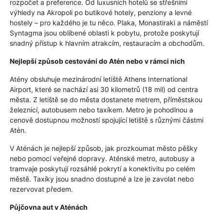
rozpočet a preference. Od luxusních hotelů se střešními
výhledy na Akropoli po butikové hotely, penziony a levné
hostely – pro každého je tu něco. Plaka, Monastiraki a náměstí
Syntagma jsou oblíbené oblasti k pobytu, protože poskytují
snadný přístup k hlavním atrakcím, restauracím a obchodům.
Nejlepší způsob cestování do Atén nebo v rámci nich
Atény obsluhuje mezinárodní letiště Athens International
Airport, které se nachází asi 30 kilometrů (18 mil) od centra
města. Z letiště se do města dostanete metrem, příměstskou
železnicí, autobusem nebo taxíkem. Metro je pohodlnou a
cenově dostupnou možností spojující letiště s různými částmi
Atén.
V Aténách je nejlepší způsob, jak prozkoumat město pěšky
nebo pomocí veřejné dopravy. Aténské metro, autobusy a
tramvaje poskytují rozsáhlé pokrytí a konektivitu po celém
městě. Taxíky jsou snadno dostupné a lze je zavolat nebo
rezervovat předem.
Půjčovna aut v Aténách