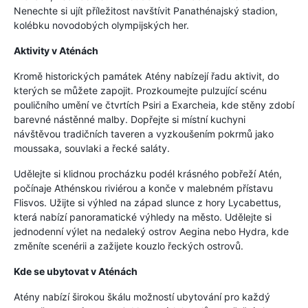
Nenechte si ujít příležitost navštívit Panathénajský stadion,
kolébku novodobých olympijských her.
Aktivity v Aténách
Kromě historických památek Atény nabízejí řadu aktivit, do
kterých se můžete zapojit. Prozkoumejte pulzující scénu
pouličního umění ve čtvrtích Psiri a Exarcheia, kde stěny zdobí
barevné nástěnné malby. Dopřejte si místní kuchyni
návštěvou tradičních taveren a vyzkoušením pokrmů jako
moussaka, souvlaki a řecké saláty.
Udělejte si klidnou procházku podél krásného pobřeží Atén,
počínaje Athénskou riviérou a konče v malebném přístavu
Flisvos. Užijte si výhled na západ slunce z hory Lycabettus,
která nabízí panoramatické výhledy na město. Udělejte si
jednodenní výlet na nedaleký ostrov Aegina nebo Hydra, kde
změníte scenérii a zažijete kouzlo řeckých ostrovů.
Kde se ubytovat v Aténách
Atény nabízí širokou škálu možností ubytování pro každý