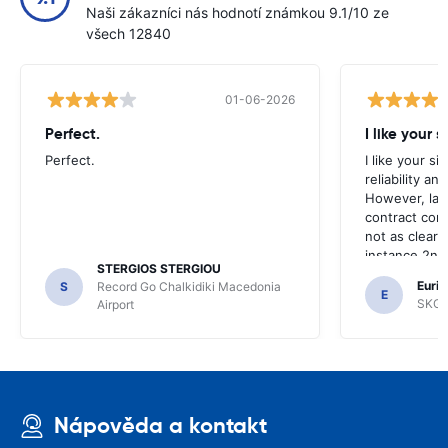
Naši zákazníci nás hodnotí známkou 9.1/10 ze
všech 12840
01-06-2026
Perfect.
I like your s
Perfect.
I like your s
reliability a
However, late
contract con
not as clear 
instance 2nd 
STERGIOS STERGIOU
the most imp
Euric
S
Record Go Chalkidiki Macedonia
your site.
E
SKG R
Airport
Nápověda a kontakt