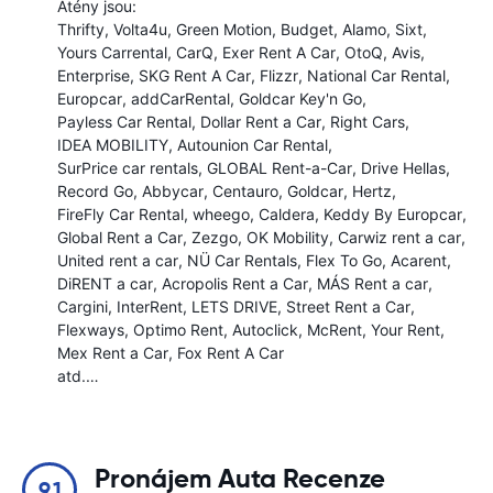
Atény jsou:
Thrifty
Volta4u
Green Motion
Budget
Alamo
Sixt
Yours Carrental
CarQ
Exer Rent A Car
OtoQ
Avis
Enterprise
SKG Rent A Car
Flizzr
National Car Rental
Europcar
addCarRental
Goldcar Key'n Go
Payless Car Rental
Dollar Rent a Car
Right Cars
IDEA MOBILITY
Autounion Car Rental
SurPrice car rentals
GLOBAL Rent-a-Car
Drive Hellas
Record Go
Abbycar
Centauro
Goldcar
Hertz
FireFly Car Rental
wheego
Caldera
Keddy By Europcar
Global Rent a Car
Zezgo
OK Mobility
Carwiz rent a car
United rent a car
NÜ Car Rentals
Flex To Go
Acarent
DiRENT a car
Acropolis Rent a Car
MÁS Rent a car
Cargini
InterRent
LETS DRIVE
Street Rent a Car
Flexways
Optimo Rent
Autoclick
McRent
Your Rent
Mex Rent a Car
Fox Rent A Car
atd.…
Pronájem Auta Recenze
9.1