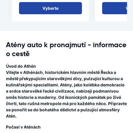
Vyberte
Vyb
Atény auto k pronajmutí - informace
o cestě
Úvod do Athén
Vítejte v Athénách, historickém hlavním městě Řecka a
městě překypujícím starověkými divy, pulzující kulturou a
kulinářskými specialitami. Atény, jako kolébka demokracie
a srdce starověké řecké civilizace, nabízejí podmanivou
směs historie a moderny. Od ikonických památek po živé
čtvrti, tato rušná metropole má pro každého něco. Připravte
se ponořit se do bohatého dědictví a pulzující atmosféry
Atén.
Počasí v Aténách