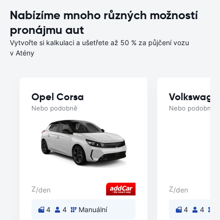
Nabízíme mnoho různých možností
pronájmu aut
Vytvořte si kalkulaci a ušetřete až 50 % za půjčení vozu
v Atény
Opel Corsa
Volkswage
Nebo podobně
Nebo podobně
Z
Z
/den
/den
4
4
Manuální
4
4
M