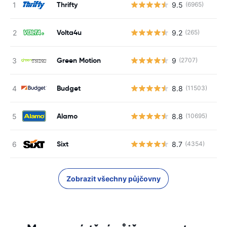
Thrifty
9.5
(6965)
Volta4u
9.2
(265)
Green Motion
9
(2707)
Budget
8.8
(11503)
Alamo
8.8
(10695)
Sixt
8.7
(4354)
Zobrazit všechny půjčovny