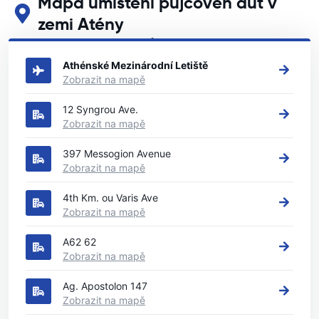
Mapa umístění půjčoven aut v
zemi Atény
Podívejte se na naše hlavní půjčovny aut v zemi Atény
Athénské Mezinárodní Letiště
Zobrazit na mapě
12 Syngrou Ave.
Zobrazit na mapě
397 Messogion Avenue
Zobrazit na mapě
4th Km. ou Varis Ave
Zobrazit na mapě
A62 62
Zobrazit na mapě
Ag. Apostolon 147
Zobrazit na mapě