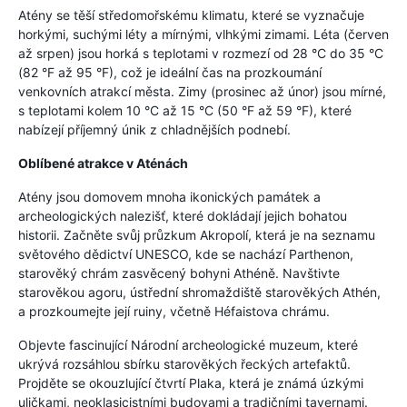
Atény se těší středomořskému klimatu, které se vyznačuje
horkými, suchými léty a mírnými, vlhkými zimami. Léta (červen
až srpen) jsou horká s teplotami v rozmezí od 28 °C do 35 °C
(82 °F až 95 °F), což je ideální čas na prozkoumání
venkovních atrakcí města. Zimy (prosinec až únor) jsou mírné,
s teplotami kolem 10 °C až 15 °C (50 °F až 59 °F), které
nabízejí příjemný únik z chladnějších podnebí.
Oblíbené atrakce v Aténách
Atény jsou domovem mnoha ikonických památek a
archeologických nalezišť, které dokládají jejich bohatou
historii. Začněte svůj průzkum Akropolí, která je na seznamu
světového dědictví UNESCO, kde se nachází Parthenon,
starověký chrám zasvěcený bohyni Athéně. Navštivte
starověkou agoru, ústřední shromaždiště starověkých Athén,
a prozkoumejte její ruiny, včetně Héfaistova chrámu.
Objevte fascinující Národní archeologické muzeum, které
ukrývá rozsáhlou sbírku starověkých řeckých artefaktů.
Projděte se okouzlující čtvrtí Plaka, která je známá úzkými
uličkami, neoklasicistními budovami a tradičními tavernami.