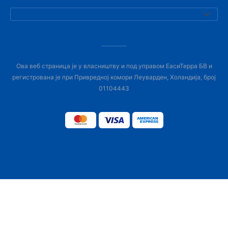
Ова веб страница је у власништву и под управом ЕасиТерра БВ и
регистрована је при Привредној комори Леуварден, Холандија, број
01104443