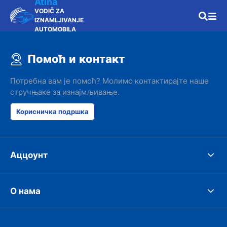
Atina
VODIČ ZA
IZNAMLJIVANJE
AUTOMOBILA
Помоћ и контакт
Потребна вам је помоћ? Молимо контактирајте наше
стручњаке за изнајмљивање.
Корисничка подршка
Аццоунт
О нама