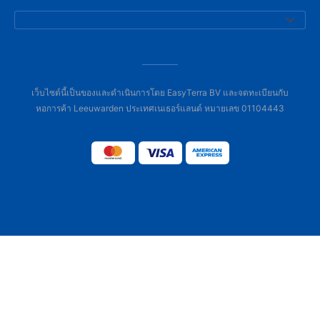
เว็บไซต์นี้เป็นของและดำเนินการโดย EasyTerra BV และจดทะเบียนกับ
หอการค้า Leeuwarden ประเทศเนเธอร์แลนด์ หมายเลข 01104443