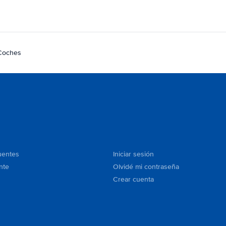
 Coches
uentes
Iniciar sesión
nte
Olvidé mi contraseña
Crear cuenta